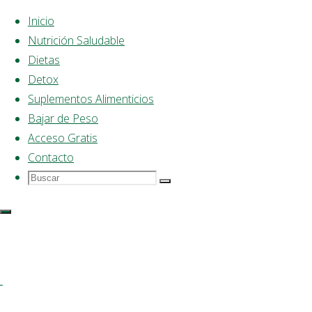
Inicio
Nutrición Saludable
Saltar
Dietas
al
Detox
contenido
Suplementos Alimenticios
Bajar de Peso
Acceso Gratis
Contacto
Buscar
Buscar:
Buscar
Dieta
Saludable