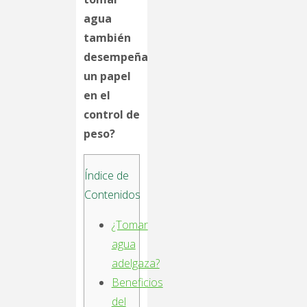
agua
también
desempeña
un papel
en el
control de
peso?
Índice de
Contenidos
¿Tomar
agua
adelgaza?
Beneficios
del