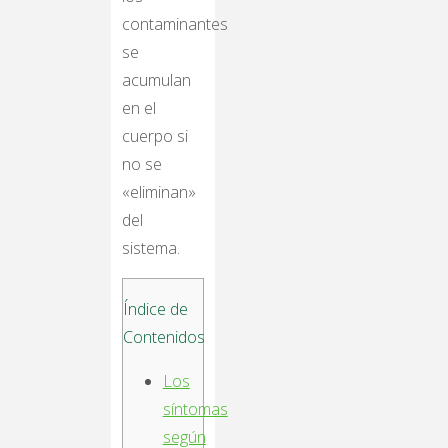
contaminantes
se
acumulan
en el
cuerpo si
no se
«eliminan»
del
sistema.
Índice de
Contenidos
Los
síntomas
según