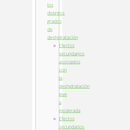
los
distintos
grados
de
deshidratación
Efectos
secundarios
asociados
con
la
deshidratación
leve
a
moderada
Efectos
secundarios