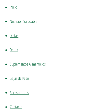
de
Inicio
la
Nutrición Saludable
deshidratación
Dietas
Detox
para
Suplementos Alimenticios
la
Bajar de Peso
salud
Acceso Gratis
Contacto