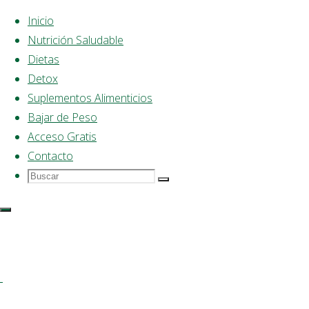
Inicio
Nutrición Saludable
Saltar
Dietas
al
Página
Nutrición
Detox
Volver
©2025 Dieta Saludable
contenido
de
Saludable
Suplementos Alimenticios
arriba
Inicio
Las
Bajar de Peso
consecuencias
Acceso Gratis
de la
Contacto
deshidratación
Buscar
Buscar:
para la
Buscar
salud
Las
Dieta
Saludable
consecuencias