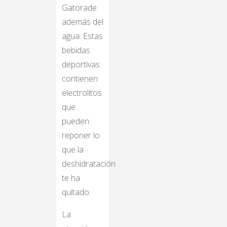
Gatorade
además del
agua. Estas
bebidas
deportivas
contienen
electrolitos
que
pueden
reponer lo
que la
deshidratación
te ha
quitado.
La