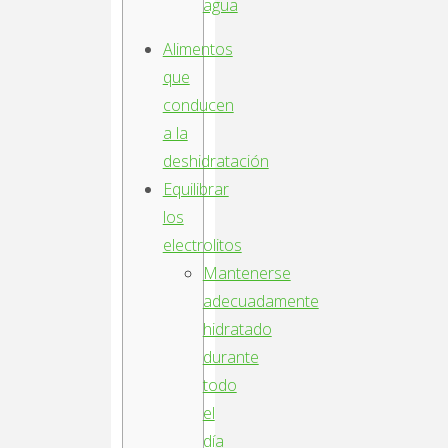
agua
Alimentos
que
conducen
a la
deshidratación
Equilibrar
los
electrolitos
Mantenerse
adecuadamente
hidratado
durante
todo
el
día