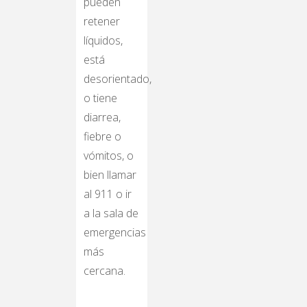
pueden
retener
líquidos,
está
desorientado,
o tiene
diarrea,
fiebre o
vómitos, o
bien llamar
al 911 o ir
a la sala de
emergencias
más
cercana.