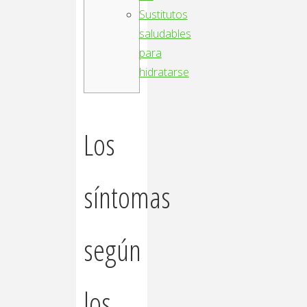
Sustitutos
saludables
para
hidratarse
Los
síntomas
según
los