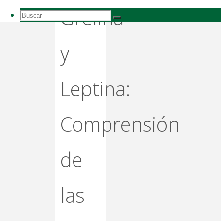
para
Grelina
Buscar:
adelgazar
Buscar
Buscar
y
Leptina:
Comprensión
de
las