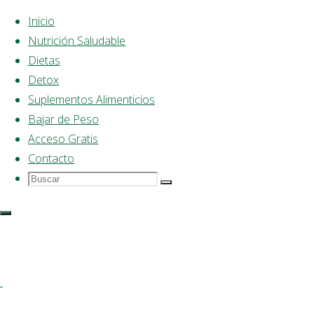
Inicio
Nutrición Saludable
Saltar
Dietas
al
Detox
contenido
Suplementos Alimenticios
Bajar de Peso
Acceso Gratis
Contacto
Buscar
Buscar:
Buscar
Dieta
Saludable