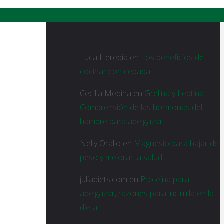
Comentarios recientes
Luca Heredia
en
Los beneficios de
cocinar con cebada
Cecilia Medina
en
Grelina y Leptina:
Comprensión de las hormonas del
hambre para adelgazar
Nelly Orallo
en
Magnesio para bajar de
peso y mejorar la salud
juliadiets.com
en
Proteína para
adelgazar, razones para incluirla en la
dieta