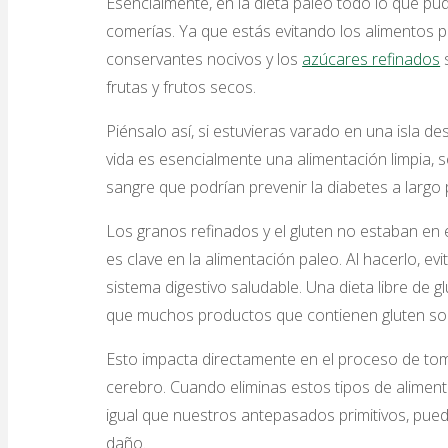
Esencialmente, en la dieta paleo todo lo que pud
comerías. Ya que estás evitando los alimentos p
conservantes nocivos y los
azúcares refinados
s
frutas y frutos secos.
Piénsalo así, si estuvieras varado en una isla d
vida es esencialmente una alimentación limpia, s
sangre que podrían prevenir la diabetes a largo 
Los granos refinados y el gluten no estaban en
es clave en la alimentación paleo. Al hacerlo, 
sistema digestivo saludable. Una dieta libre de 
que muchos productos que contienen gluten son
Esto impacta directamente en el proceso de toma
cerebro. Cuando eliminas estos tipos de alimentos
igual que nuestros antepasados ​​primitivos, pu
daño.