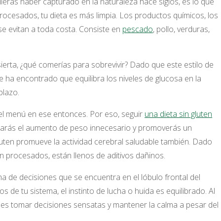
ieras haber capturado en la naturaleza hace siglos, es lo que
rocesados, tu dieta es más limpia. Los productos químicos, los
e evitan a toda costa. Consiste en
pescado
, pollo, verduras,
esierta, ¿qué comerías para sobrevivir? Dado que este estilo de
e ha encontrado que equilibra los niveles de glucosa en la
plazo.
 el menú en ese entonces. Por eso, seguir
una dieta sin gluten
evitarás el aumento de peso innecesario y promoverás un
gluten promueve la actividad cerebral saludable también. Dado
 procesados, están llenos de aditivos dañinos.
 de decisiones que se encuentra en el lóbulo frontal del
 de tu sistema, el instinto de lucha o huida es equilibrado. Al
edes tomar decisiones sensatas y mantener la calma a pesar del