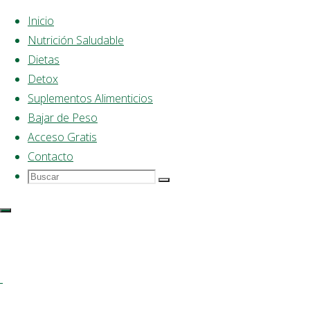
Inicio
Nutrición Saludable
Saltar
Dietas
al
Detox
contenido
Suplementos Alimenticios
Bajar de Peso
Acceso Gratis
Contacto
Buscar
Buscar:
Buscar
Dieta
Saludable