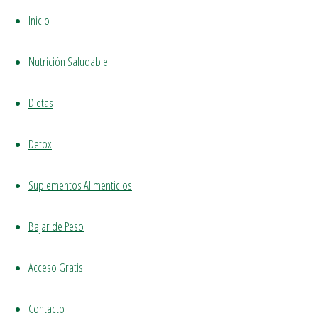
Inicio
Nutrición Saludable
Dietas
Detox
Página
Dietas
Dieta Paleo: Qué es y que puedes comer
de
Suplementos Alimenticios
Inicio
Bajar de Peso
Acceso Gratis
Contacto