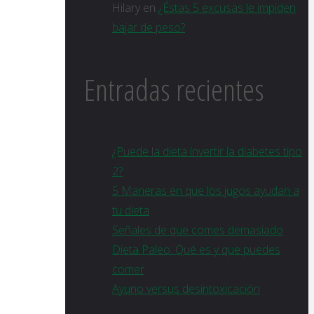
Hilary
en
¿Éstas 5 excusas le impiden
bajar de peso?
Entradas recientes
¿Puede la dieta invertir la diabetes tipo
2?
5 Maneras en que los jugos ayudan a
tu dieta
Señales de que comes demasiado
Dieta Paleo: Qué es y que puedes
comer
Ayuno versus desintoxicación