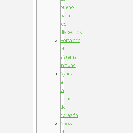
bueno
para
los
diabéticos
Fortalece
el
sistema
inmune
Ayuda
a
la
salud
del
corazón
Apoya
el