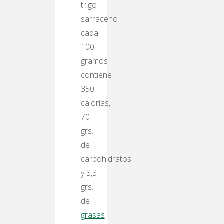
trigo
sarraceno
cada
100
gramos
contiene
350
calorías,
70
grs.
de
carbohidratos
y 3,3
grs.
de
grasas