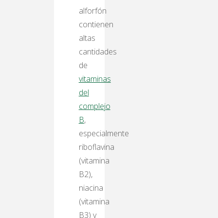
alforfón
contienen
altas
cantidades
de
vitaminas
del
complejo
B
,
especialmente
riboflavina
(vitamina
B2),
niacina
(vitamina
B3) y