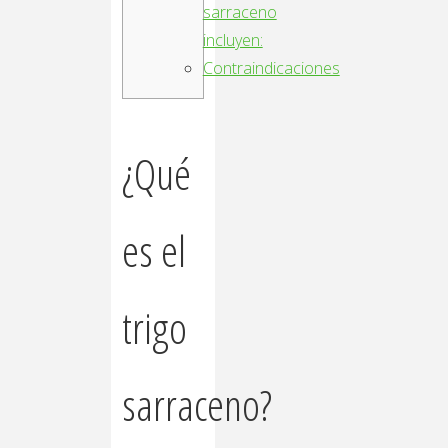
sarraceno
incluyen:
Contraindicaciones
¿Qué
es el
trigo
sarraceno?