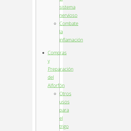
sistema
nervioso
Combate
la
inflamación
Compras
y
Preparación
del
Alforfón
Otros
usos
para
el
trigo