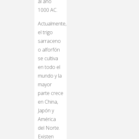
al año
1000 AC.
Actualmente,
el trigo
sarraceno
o alforfón
se cultiva
en todo el
mundo y la
mayor
parte crece
en China,
Japón y
América
del Norte.
Existen