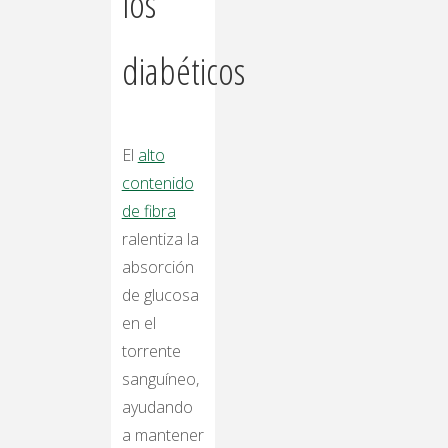
los
diabéticos
El
alto
contenido
de fibra
ralentiza la
absorción
de glucosa
en el
torrente
sanguíneo,
ayudando
a mantener