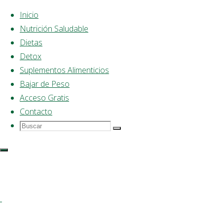
Inicio
Nutrición Saludable
Saltar
Dietas
al
Detox
contenido
Suplementos Alimenticios
Bajar de Peso
Acceso Gratis
Contacto
Buscar
Buscar:
Buscar
Dieta
Saludable