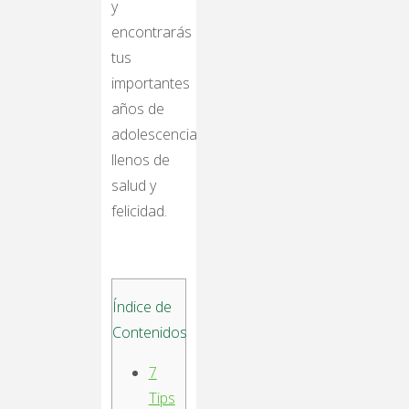
y
encontrarás
tus
importantes
años de
adolescencia
llenos de
salud y
felicidad.
Índice de
Contenidos
7
Tips