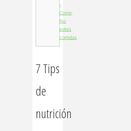
–
Come,
No
evites
comidas
7 Tips
de
nutrición