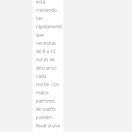
está
creciendo
tan
rápidamente
que
necesitas
de 8 a 10
horas de
descanso
cada
noche. Los
malos
patrones
de sueño
pueden
llevar a una