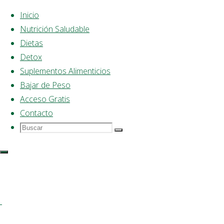
Inicio
Nutrición Saludable
Saltar
Dietas
al
Detox
contenido
Suplementos Alimenticios
Bajar de Peso
Acceso Gratis
Contacto
Buscar
Buscar:
Buscar
Dieta
Saludable