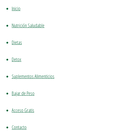
bajar
Inicio
la
Nutrición Saludable
Dietas
panza
Detox
Suplementos Alimenticios
Bajar de Peso
Cuando te
Acceso Gratis
miras en el
espejo, ¿te
Contacto