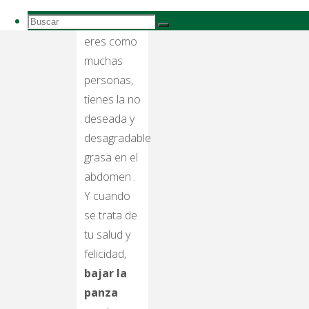
gusta lo
Buscar:
que ves? Si
Buscar
Buscar
eres como
muchas
personas,
tienes la no
deseada y
desagradable
grasa en el
abdomen .
Y cuando
se trata de
tu salud y
felicidad,
bajar la
panza