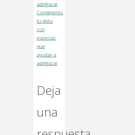
adelgazar
Condimenta
tú dieta
con
especias
que
ayudan a
adelgazar
Deja
una
respuesta