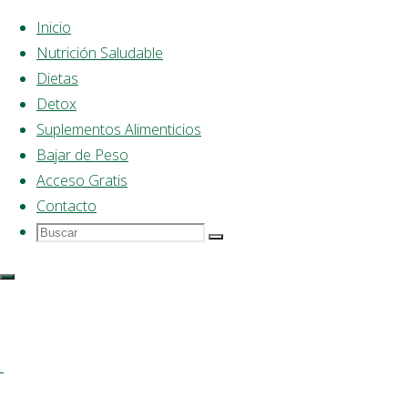
Inicio
Nutrición Saludable
Saltar
Dietas
al
Página
Bajar de
Detox
Volver
©2025 Dieta Saludable
contenido
de
Peso
Los
Suplementos Alimenticios
arriba
Inicio
beneficios
Bajar de Peso
de bajar la
Acceso Gratis
panza
Contacto
Los
Buscar
Buscar:
Buscar
beneficios
Dieta
Saludable
de