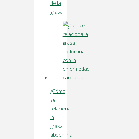
de la
grasa
¿Cómo
se
relaciona
la
grasa
abdominal