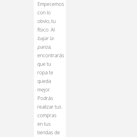
Empecemos
con lo
obvio, tu
físico. Al
bajar la
panza
,
encontrarás
que tu
ropa te
queda
mejor.
Podrás
realizar tus
compras
en tus
tiendas de