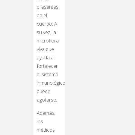
presentes
en el
cuerpo. A
su vez, la
microflora
viva que
ayuda a
fortalecer
el sistema
inmunológico
puede
agotarse.
Además,
los
médicos