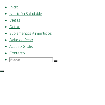
Inicio
Nutrición Saludable
Saltar
Dietas
al
Detox
contenido
Suplementos Alimenticios
Bajar de Peso
Acceso Gratis
Contacto
Buscar
Buscar:
Buscar
Dieta
Saludable