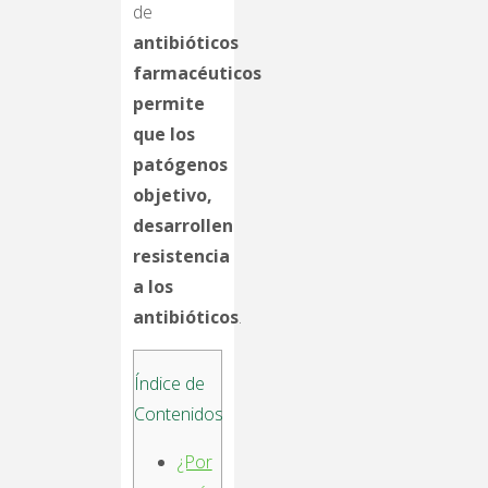
de
antibióticos
farmacéuticos
permite
que los
patógenos
objetivo,
desarrollen
resistencia
a los
antibióticos
.
Índice de
Contenidos
¿Por