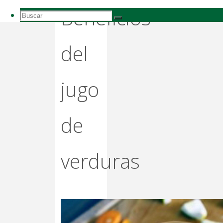
Beneficios
Buscar:
Buscar
Buscar
del
jugo
de
verduras