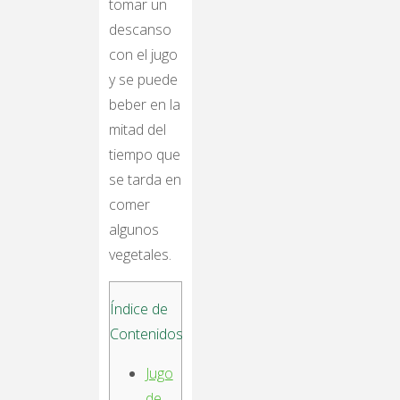
tomar un
descanso
con el jugo
y se puede
beber en la
mitad del
tiempo que
se tarda en
comer
algunos
vegetales.
Índice de
Contenidos
Jugo
de