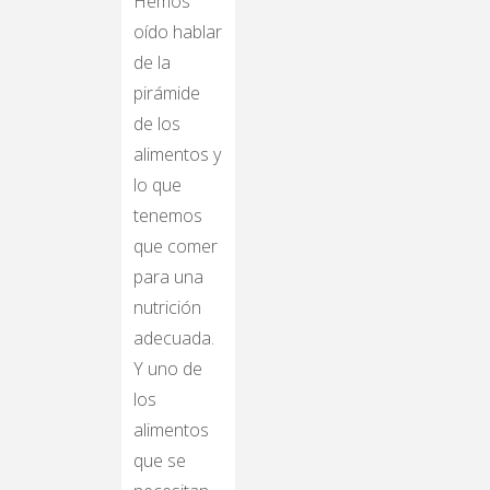
Hemos
oído hablar
de la
pirámide
de los
alimentos y
lo que
tenemos
que comer
para una
nutrición
adecuada.
Y uno de
los
alimentos
que se