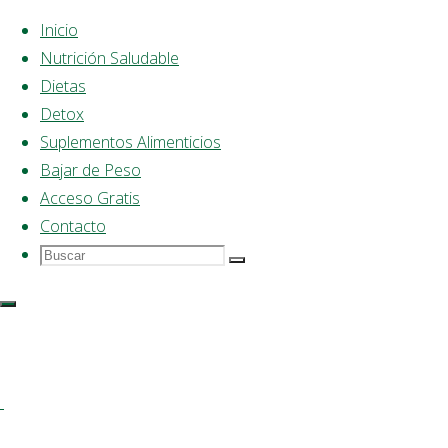
Inicio
Nutrición Saludable
Saltar
Dietas
al
Detox
contenido
Suplementos Alimenticios
Bajar de Peso
Acceso Gratis
Contacto
Buscar
Buscar:
Buscar
Dieta
Saludable