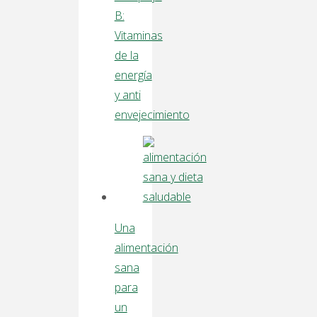
B:
Vitaminas
de la
energía
y anti
envejecimiento
Una
alimentación
sana
para
un