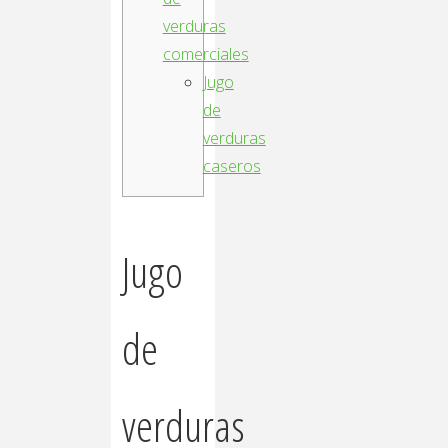
verduras
comerciales
Jugo
de
verduras
caseros
Jugo
de
verduras